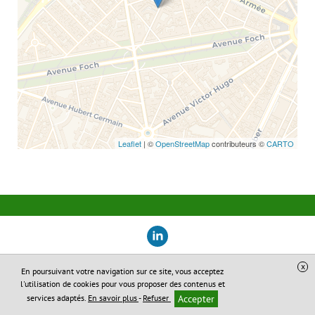
Leaflet
| ©
OpenStreetMap
contributeurs ©
CARTO
x
En poursuivant votre navigation sur ce site, vous acceptez
Site réalisé avec
Digital Avocat
l'utilisation de cookies pour vous proposer des contenus et
Accès administration
Confidentialité
services adaptés.
En savoir plus
-
Refuser
Accepter
Conditions Générales de Vente
Mentions légales