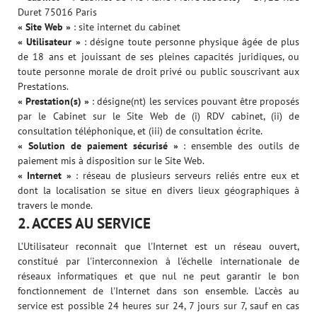
Duret 75016 Paris
« Site Web »
: site internet du cabinet
« Utilisateur »
: désigne toute personne physique âgée de plus
de 18 ans et jouissant de ses pleines capacités juridiques, ou
toute personne morale de droit privé ou public souscrivant aux
Prestations.
« Prestation(s) »
: désigne(nt) les services pouvant être proposés
par le Cabinet sur le Site Web de (i) RDV cabinet, (ii) de
consultation téléphonique, et (iii) de consultation écrite.
« Solution de paiement sécurisé »
: ensemble des outils de
paiement mis à disposition sur le Site Web.
« Internet »
: réseau de plusieurs serveurs reliés entre eux et
dont la localisation se situe en divers lieux géographiques à
travers le monde.
2. ACCES AU SERVICE
L’Utilisateur reconnait que l'Internet est un réseau ouvert,
constitué par l'interconnexion à l'échelle internationale de
réseaux informatiques et que nul ne peut garantir le bon
fonctionnement de l'Internet dans son ensemble. L'accès au
service est possible 24 heures sur 24, 7 jours sur 7, sauf en cas