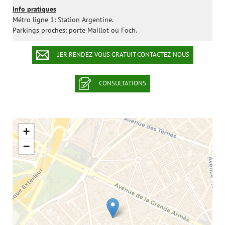
Info pratiques
Métro ligne 1: Station Argentine.
Parkings proches: porte Maillot ou Foch.
1ER RENDEZ-VOUS GRATUIT CONTACTEZ-NOUS
CONSULTATIONS
+
−