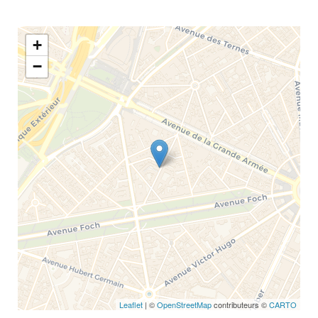
+
−
Leaflet
| ©
OpenStreetMap
contributeurs ©
CARTO