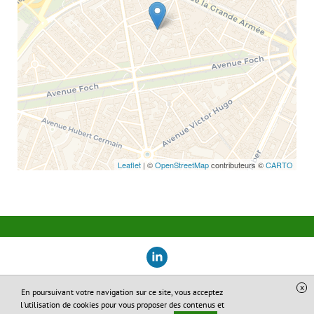
Leaflet
| ©
OpenStreetMap
contributeurs ©
CARTO
x
En poursuivant votre navigation sur ce site, vous acceptez
Site réalisé avec
Digital Avocat
l'utilisation de cookies pour vous proposer des contenus et
Accès administration
Confidentialité