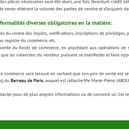
es pièces nécessaires aura été réuni, une fois l’éventuel crédit ob
e vente réitérant la volonté des parties de vendre et d’acquérir d
 formalités diverses obligatoires en la matière:
ès du centre des impôts, notifications, inscriptions de privilèges
 au registre du commerce, etc.
 vente du fonds de commerce, en procédant aux opérations de s
ue les créanciers du vendeur puissent se manifester et faire oppos
e commerce sera rassuré en sachant que son prix de vente est sé
ts) du
Barreau de Paris
, auquel est rattaché Me Marie-Pierre JABOU
ntacter pour de plus amples informations ou de convenir un 1er re