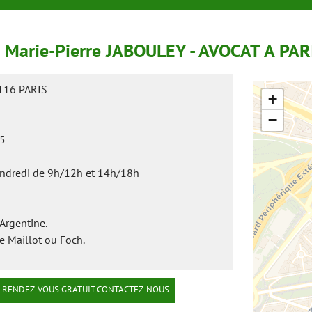
 Marie-Pierre JABOULEY - AVOCAT A PAR
5116 PARIS
+
−
25
endredi de 9h/12h et 14h/18h
 Argentine.
e Maillot ou Foch.
 RENDEZ-VOUS GRATUIT CONTACTEZ-NOUS