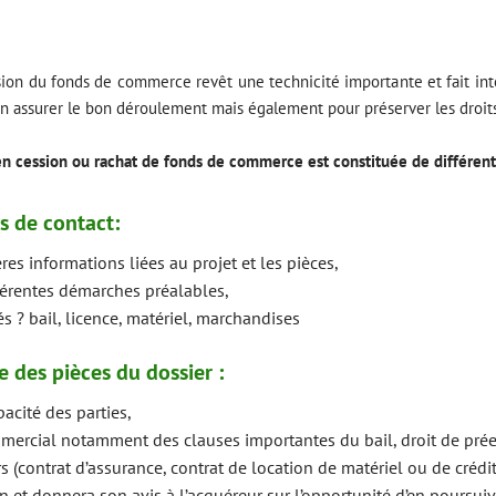
ssion du fonds de commerce revêt une technicité importante et fait int
en assurer
le bon déroulement mais également pour préserver les droits 
 en cession ou rachat de fonds de commerce est constituée de différent
s de contact:
res informations liées au projet et les pièces,
férentes démarches préalables,
 ? bail, licence, matériel, marchandises
e des pièces du dossier :
pacité des parties,
mercial notamment des clauses importantes du bail, droit de pré
s (contrat d’assurance, contrat de location de matériel ou de crédit
in et donnera son avis à l’acquéreur sur l’opportunité d’en poursuiv