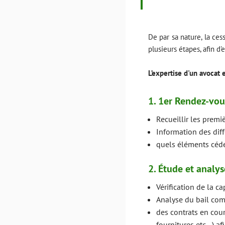
De par sa nature, la ce
plusieurs étapes, afin d'
L’expertise d'un avocat
1. 1er Rendez-vou
Recueillir les premiè
Information des dif
quels éléments cédés
2. Étude et analys
Vérification de la ca
Analyse du bail com
des contrats en cour
fournitures etc…) af