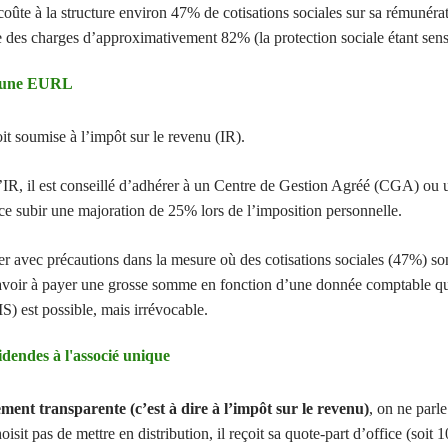
oûte à la structure environ 47% de cotisations sociales sur sa rémunér
he des charges d’approximativement 82% (la protection sociale étant sen
 d'une EURL
t soumise à l’impôt sur le revenu (IR).
’IR, il est conseillé d’adhérer à un Centre de Gestion Agréé (CGA) ou
ce subir une majoration de 25% lors de l’imposition personnelle.
r avec précautions dans la mesure où des cotisations sociales (47%) sont
d’avoir à payer une grosse somme en fonction d’une donnée comptable qui
(IS) est possible, mais irrévocable.
idendes à l'associé unique
ement transparente (c’est à dire à l’impôt sur le revenu)
, on ne parle
oisit pas de mettre en distribution, il reçoit sa quote-part d’office (soit