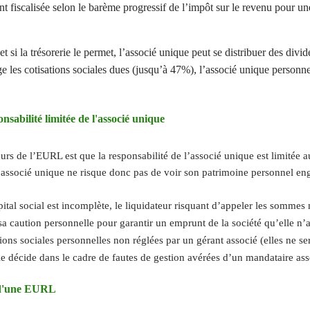
t fiscalisée selon le barème progressif de l’impôt sur le revenu pour u
et si la trésorerie le permet, l’associé unique peut se distribuer des divi
ge les cotisations sociales dues (jusqu’à 47%), l’associé unique person
onsabilité limitée de l'associé unique
rs de l’EURL est que la responsabilité de l’associé unique est limitée a
 l’associé unique ne risque donc pas de voir son patrimoine personnel e
apital social est incomplète, le liquidateur risquant d’appeler les somme
 sa caution personnelle pour garantir un emprunt de la société qu’elle n’
ations sociales personnelles non réglées par un gérant associé (elles ne se
 le décide dans le cadre de fautes de gestion avérées d’un mandataire ass
s d'une EURL