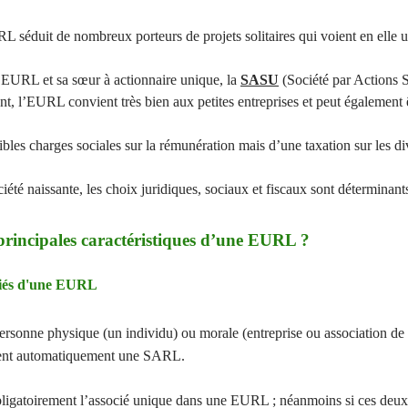
RL séduit de nombreux porteurs de projets solitaires qui voient en elle u
l’EURL et sa sœur à actionnaire unique, la
SASU
(Société par Actions S
t, l’EURL convient très bien aux petites entreprises et peut également 
les charges sociales sur la rémunération mais d’une taxation sur les div
é naissante, les choix juridiques, sociaux et fiscaux sont déterminants e
s principales caractéristiques d’une EURL ?
ciés d'une EURL
rsonne physique (un individu) ou morale (entreprise ou association de t
ient automatiquement une SARL.
obligatoirement l’associé unique dans une EURL ; néanmoins si ces deux