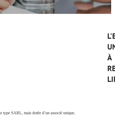
L
U
À
R
LI
de type SARL, mais dotée d’un associé unique.