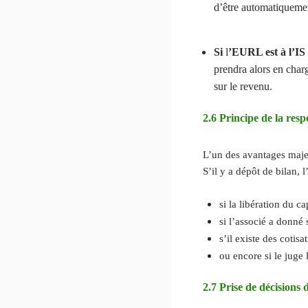
d’être automatiquemen
Si
l
’EURL est à l’IS
prendra alors en char
sur le revenu.
2.6 Principe de la resp
L’un des avantages majeu
S’il y a dépôt de bilan,
si la libération du c
si l’associé a donné
s’il existe des cotis
ou encore si le juge
2.7 Prise de décision