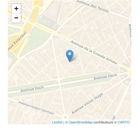
+
−
Leaflet
| ©
OpenStreetMap
contributeurs ©
CARTO